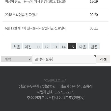
비급여 진료비용 등의 게시 변경 (2018/12/18)
12-19
2018 추석연휴 진료안내
09-20
6월 13일 제 7회 전국동시지방선거일 진료안내
06-11
처음
이전
11
12
13
14
15
다음
맨끝
PC버전으로 보기
상호: 동두천중앙성모병원 │대표자 : 윤석진, 조황래
사업자번호 : 127-91-27170
주소: 경기도 동두천시 동광로 53(생연동)