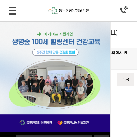
병원소식 > 공지사항
비급여 진료비용 등의 게시 변경 (2022/07/11)
작성자
중앙성모병원
22-07-11 17:27
조회
6,904회
댓글
0건
20220711 _ 주사료_이학요법 _ 홈페이지 원내비치비급여 진료비용 등의 게시 변
경.xlsx
(5.1M)
143회 다운로드
DATE : 2022-07-11 17:27:33
이전글
다음글
목록
본문
첨부자료 참조