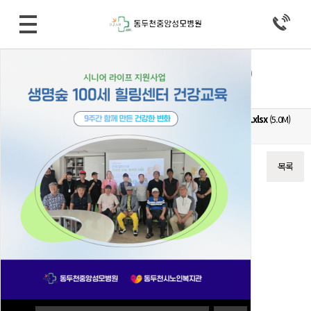
병원소식 > 공지사항
비급여 진료비용 등의 게시 변경 (2024/02/22)
작성자
중앙성모병원
24-02-22 12:39
조회
3,250회
댓글
0건
20240222 _ MRI _ 홈페이지 원내비치비급여 진료비용 등의 게시 변경.xlsx
(5.0M)
161회 다운로드
DATE : 2024-02-22 12:39:13
이전글
다음글
목록
본문
첨부자료 참조