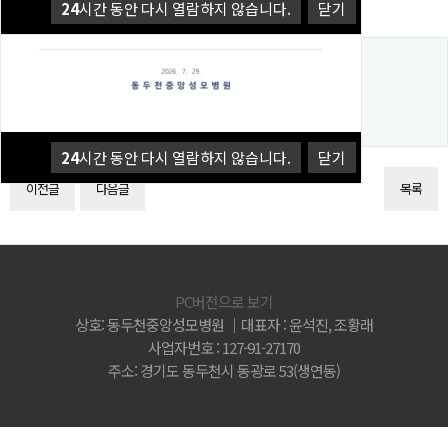
24
시간 동안 다시 열람하지 않습니다.
닫기
댓글목록
등록된 댓글이 없습니다.
24
시간 동안 다시 열람하지 않습니다.
닫기
이전글
다음글
목록
PC버전으로 보기
상호: 동두천중앙성모병원 │대표자 : 윤석진, 조황래
사업자번호 : 127-91-27170
주소: 경기도 동두천시 동광로 53(생연동)