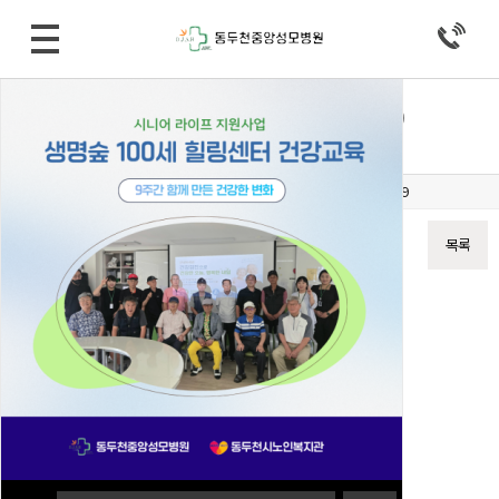
병원소식 > 공지사항
비급여 진료비용 등의 게시 변경 (2019/02/13)
작성자
중앙성모병원
19-02-13 17:08
조회
13,621회
댓글
0건
12_치료재료.csv
(6.8K)
192회 다운로드
DATE : 2019-02-13 17:08:19
이전글
다음글
목록
본문
첨부자료 참조