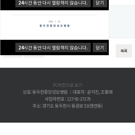
24
시간 동안 다시 열람하지 않습니다.
닫기
댓글목록
등록된 댓글이 없습니다.
24
시간 동안 다시 열람하지 않습니다.
닫기
이전글
다음글
목록
PC버전으로 보기
상호: 동두천중앙성모병원 │대표자 : 윤석진, 조황래
사업자번호 : 127-91-27170
주소: 경기도 동두천시 동광로 53(생연동)