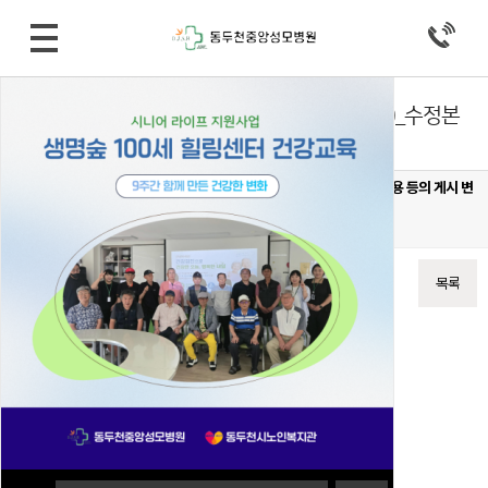
병원소식 > 공지사항
비급여 진료비용 등의 게시 변경 (2019/09/24)_수정본
작성자
중앙성모병원
19-09-24 16:24
조회
14,224회
댓글
0건
20190924최종 _ 주사료 및 약제비 _ 홈페이지 원내비치비급여 진료비용 등의 게시 변
경.xlsx
(5.0M)
206회 다운로드
DATE : 2019-09-24 16:24:52
이전글
다음글
목록
본문
첨부자료 참조