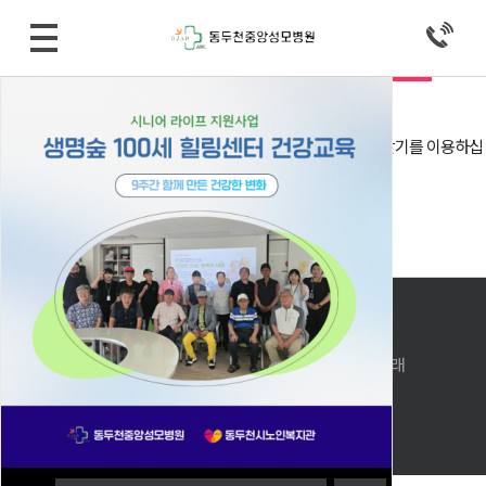
로그인
자동로그인
회원로그인 안내
회원아이디 및 비밀번호가 기억 안나실 때는 아이디/비밀번호 찾기를 이용하십
시오.
아직 회원이 아니시라면 회원으로 가입 후 이용해 주십시오.
아이디 비밀번호 찾기
회원 가입
메인으로 돌아가기
PC버전으로 보기
상호: 동두천중앙성모병원 │대표자 : 윤석진, 조황래
사업자번호 : 127-91-27170
주소: 경기도 동두천시 동광로 53(생연동)